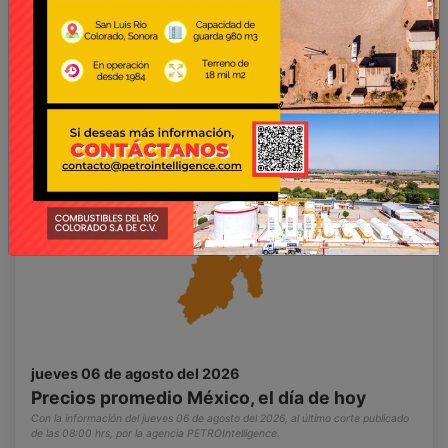
Hoy en el estado de Jalisco el precio promedio
para gasolina regular es de $23.975 pesos por
litro mientras que para premium es $29.303 por
litro. En el caso del diésel, el precio es de $27.152
por litro.
Seguir leyendo...
jueves 06 de agosto del 2026
Precios promedio México, el día de hoy
Con la información del jueves 06 de agosto del 2026, al último corte publicado
de las 08:00 hrs, por la agencia PETROIntelligence.