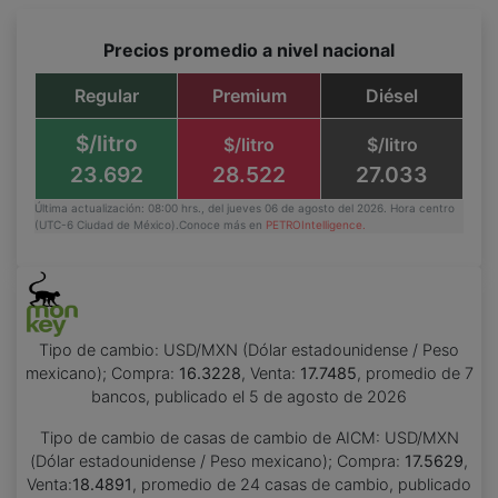
Precios promedio a nivel nacional
Regular
Premium
Diésel
$/litro
$/litro
$/litro
23.692
28.522
27.033
Última actualización: 08:00 hrs., del jueves 06 de agosto del 2026. Hora centro
(UTC-6 Ciudad de México).Conoce más en
PETROIntelligence.
Tipo de cambio:
USD/MXN (Dólar estadounidense / Peso
mexicano)
; Compra:
16.3228
, Venta:
17.7485
, promedio de
7
bancos, publicado el
5 de agosto de 2026
Tipo de cambio de casas de cambio de AICM:
USD/MXN
(Dólar estadounidense / Peso mexicano)
; Compra:
17.5629
,
Venta:
18.4891
, promedio de
24
casas de cambio, publicado